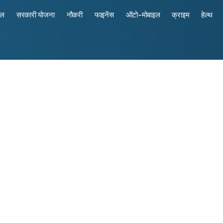
रल
सरकारी योजना
नौकरी
फाइनेंस
ऑटो-मोबाइल
क्राइम
हेल्थ