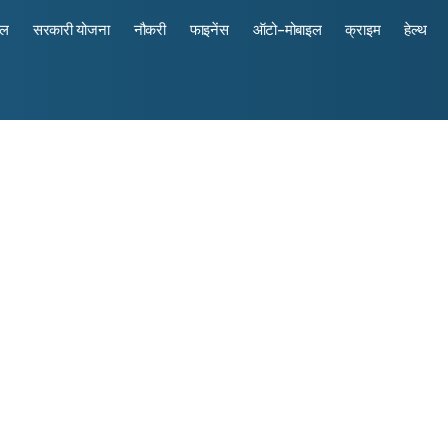
रल
सरकारी योजना
नौकरी
फाइनेंस
ऑटो-मोबाइल
क्राइम
हेल्थ