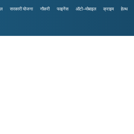
रल
सरकारी योजना
नौकरी
फाइनेंस
ऑटो-मोबाइल
क्राइम
हेल्थ