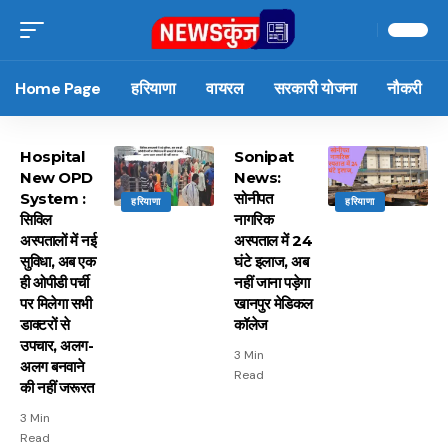
Home Page
हरियाणा
वायरल
सरकारी योजना
नौकरी
Hospital
Sonipat
New OPD
News:
System :
सोनीपत
हरियाणा
हरियाणा
सिविल
नागरिक
अस्पतालों में नई
अस्पताल में 24
सुविधा, अब एक
घंटे इलाज, अब
ही ओपीडी पर्ची
नहीं जाना पड़ेगा
पर मिलेगा सभी
खानपुर मेडिकल
डाक्टरों से
कॉलेज
उपचार, अलग-
3 Min
अलग बनवाने
Read
की नहीं जरूरत
3 Min
Read