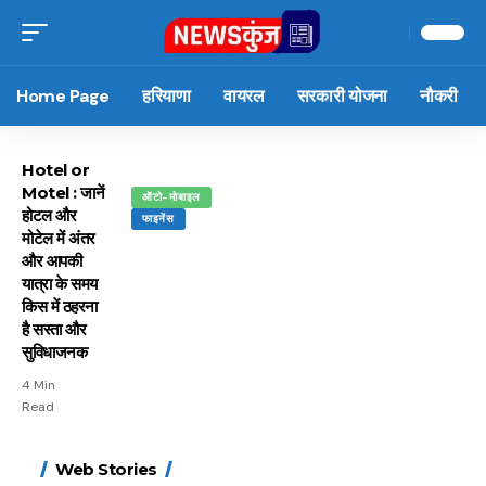
Home Page
हरियाणा
वायरल
सरकारी योजना
नौकरी
Hotel or
Motel : जानें
ऑटो-मोबाइल
होटल और
फाइनेंस
मोटेल में अंतर
और आपकी
यात्रा के समय
किस में ठहरना
है सस्ता और
सुविधाजनक
4 Min
Read
15 नवंबर से लागू होंगे
ऐसे बनाएं अपनी पसंद की
मोटापे को कम करने के लिए
बदलते मौसम में नही होंगे
Web Stories
FASTag के ये नए नियम,
UPI ID? जानें यहां