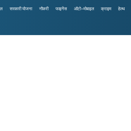
रल
सरकारी योजना
नौकरी
फाइनेंस
ऑटो-मोबाइल
क्राइम
हेल्थ