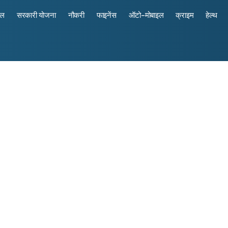
रल
सरकारी योजना
नौकरी
फाइनेंस
ऑटो-मोबाइल
क्राइम
हेल्थ