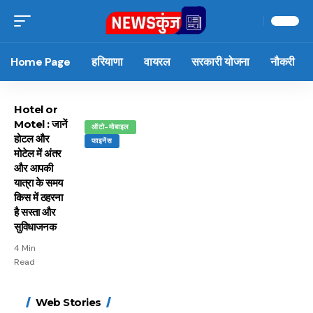
Home Page
हरियाणा
वायरल
सरकारी योजना
नौकरी
Hotel or
Motel : जानें
ऑटो-मोबाइल
होटल और
फाइनेंस
मोटेल में अंतर
और आपकी
यात्रा के समय
किस में ठहरना
है सस्ता और
सुविधाजनक
4 Min
Read
15 नवंबर से लागू होंगे
ऐसे बनाएं अपनी पसंद की
मोटापे को कम करने के लिए
बदलते मौसम में नही होंगे
Web Stories
FASTag के ये नए नियम,
UPI ID? जानें यहां