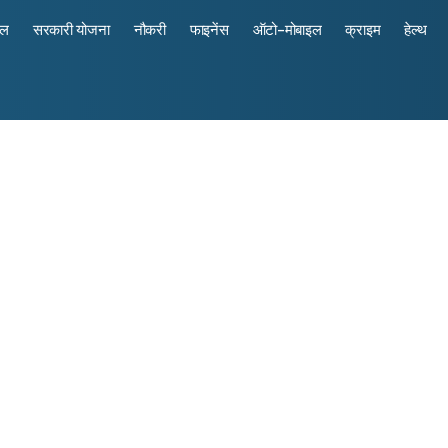
रल
सरकारी योजना
नौकरी
फाइनेंस
ऑटो-मोबाइल
क्राइम
हेल्थ