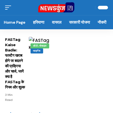
Home Page
हरियाणा
वायरल
सरकारी योजना
नौकरी
FASTag
Kaise
ऑटो-मोबाइल
Badle:
फाइनेंस
फास्टैग खराब
होने पर बदलने
की प्रक्रिया
और चार्ज, जानें
क्या है
FASTag के
नियम और शुल्क
3 Min
Read
15 नवंबर से लागू होंगे
ऐसे बनाएं अपनी पसंद की