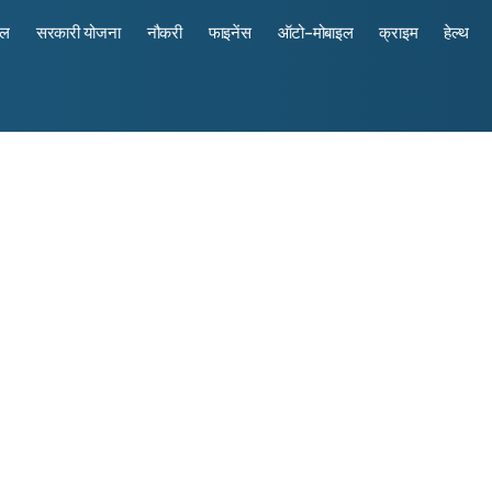
रल
सरकारी योजना
नौकरी
फाइनेंस
ऑटो-मोबाइल
क्राइम
हेल्थ