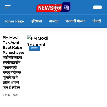
Home Page
हरियाणा
वायरल
सरकारी योजना
नौकरी
PM Modi
Tak Apni
Baat Kaise
वायरल
Pahuchaye:
कोई नहीं बताएगा
अपनी बात सीधे
प्रधानमंत्री
नरेंद्र मोदी तक
पहुंचाने का ये
तरीके! आप तो
जान ही लीजिए
3 Min Read
15 नवंबर से लागू होंगे
ऐसे बनाएं अपनी पसंद की