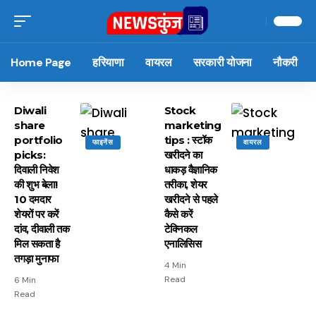
Home Page
हरियाणा
वायरल
सरकारी योजना
नौकरी
Diwali
Stock
share
marketing
portfolio
tips : स्टॉक
फाइनेंस
वायरल
picks:
खरीदने का
दिवाली निवेश
धाकड़ वैज्ञानिक
की शुभ बेला!
तरीका, शेयर
10 दमदार
खरीदने से पहले
शेयरों पर करें
कैसे करें
दांव, दीवाली तक
टेक्निकल
मिल सकता है
एनालिसिस
तगड़ा मुनाफा
4 Min
Read
6 Min
Read