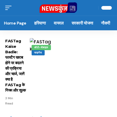
Home Page
हरियाणा
वायरल
सरकारी योजना
नौकरी
FASTag
Kaise
ऑटो-मोबाइल
Badle:
फाइनेंस
फास्टैग खराब
होने पर बदलने
की प्रक्रिया
और चार्ज, जानें
क्या है
FASTag के
नियम और शुल्क
3 Min
Read
15 नवंबर से लागू होंगे
ऐसे बनाएं अपनी पसंद की