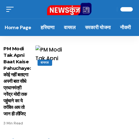
Home Page
हरियाणा
वायरल
सरकारी योजना
नौकरी
PM Modi
Tak Apni
Baat Kaise
वायरल
Pahuchaye:
कोई नहीं बताएगा
अपनी बात सीधे
प्रधानमंत्री
नरेंद्र मोदी तक
पहुंचाने का ये
तरीके! आप तो
जान ही लीजिए
3 Min Read
15 नवंबर से लागू होंगे
ऐसे बनाएं अपनी पसंद की