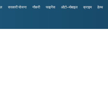
रल
सरकारी योजना
नौकरी
फाइनेंस
ऑटो-मोबाइल
क्राइम
हेल्थ