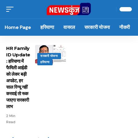
Home Page
हरियाणा
वायरल
सरकारी योजना
नौकरी
HR Family
ID Update
सरकारी योजना
: हरियाणा में
हरियाणा
फैमिली आईडी
को लेकर बड़ी
अपडेट, हर
साल रिन्यू नहीं
करवाई तो रूक
जाएगा सरकारी
लाभ
2 Min
Read
15 नवंबर से लागू होंगे
ऐसे बनाएं अपनी पसंद की