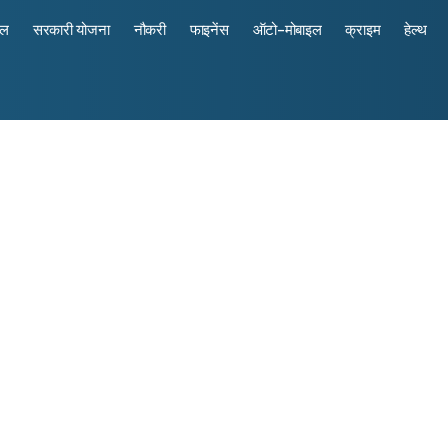
रल
सरकारी योजना
नौकरी
फाइनेंस
ऑटो-मोबाइल
क्राइम
हेल्थ