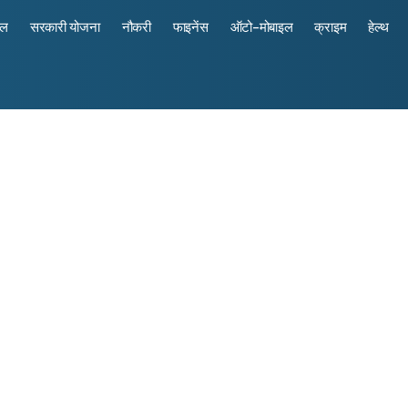
रल
सरकारी योजना
नौकरी
फाइनेंस
ऑटो-मोबाइल
क्राइम
हेल्थ