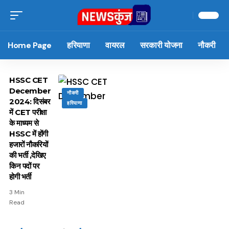
Home Page
हरियाणा
वायरल
सरकारी योजना
नौकरी
HSSC CET
December
नौकरी
2024: दिसंबर
हरियाणा
में CET परीक्षा
के माध्यम से
HSSC में होंगी
हजारों नौकरियों
की भर्ती ,देखिए
किन पदों पर
होगी भर्ती
3 Min
Read
15 नवंबर से लागू होंगे
ऐसे बनाएं अपनी पसंद की