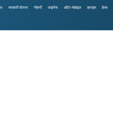
रल
सरकारी योजना
नौकरी
फाइनेंस
ऑटो-मोबाइल
क्राइम
हेल्थ