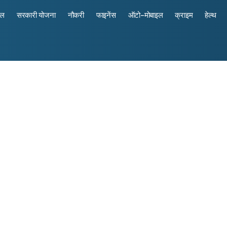
रल
सरकारी योजना
नौकरी
फाइनेंस
ऑटो-मोबाइल
क्राइम
हेल्थ