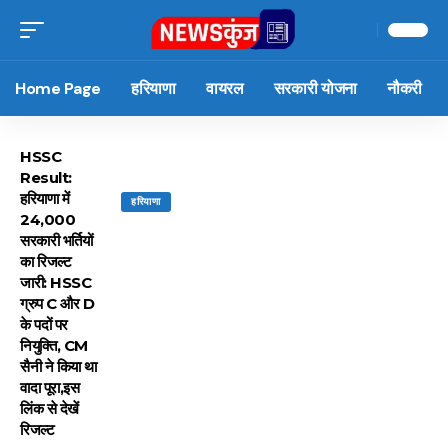
Home Page
हरियाणा
वायरल
सरकारी योजना
नौकरी
HSSC
Result:
हरियाणा में
हरियाणा
24,000
सरकारी भर्तियों
का रिजल्ट
जारी: HSSC
ग्रुप C और D
के पदों पर
नियुक्ति, CM
सैनी ने किया था
वादा पूरा,इस
लिंक से देखें
रिजल्ट