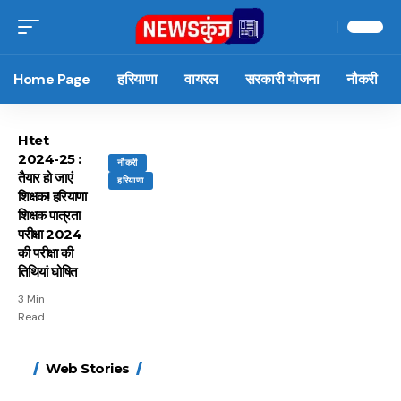
Home Page
हरियाणा
वायरल
सरकारी योजना
नौकरी
Htet
2024-25 :
नौकरी
तैयार हो जाएं
हरियाणा
शिक्षक! हरियाणा
शिक्षक पात्रता
परीक्षा 2024
की परीक्षा की
तिथियां घोषित
3 Min
Read
15 नवंबर से लागू होंगे
ऐसे बनाएं अपनी पसंद की
मोटापे को कम करने के लिए
बदलते मौसम में नही होंगे
Web Stories
FASTag के ये नए नियम,
UPI ID? जानें यहां
खाएं ये बेहत्तर चीजें
बीमार, हल्दी के साथ ये 5