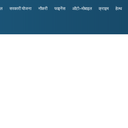
रल
सरकारी योजना
नौकरी
फाइनेंस
ऑटो-मोबाइल
क्राइम
हेल्थ