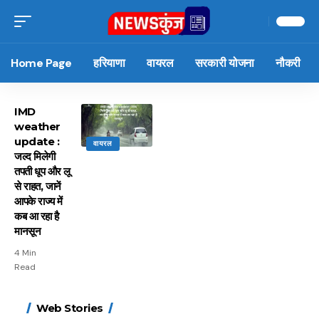
Home Page
हरियाणा
वायरल
सरकारी योजना
नौकरी
IMD
weather
update :
वायरल
जल्द मिलेगी
तपती धूप और लू
से राहत, जानें
आपके राज्य में
कब आ रहा है
मानसून
4 Min
Read
15 नवंबर से लागू होंगे
ऐसे बनाएं अपनी पसंद की
मोटापे को कम करने के लिए
बदलते मौसम में नही होंगे
Web Stories
FASTag के ये नए नियम,
UPI ID? जानें यहां