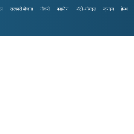
रल
सरकारी योजना
नौकरी
फाइनेंस
ऑटो-मोबाइल
क्राइम
हेल्थ