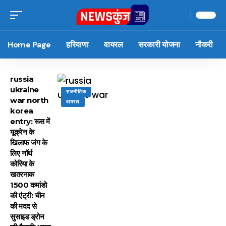
Home Page
हरियाणा
वायरल
सरकारी योजना
नौकरी
russia
ukraine
राजनीतिक
war north
वायरल
korea
entry: रूस में
यूक्रेन के
खिलाफ जंग के
लिए नॉर्थ
कोरिया के
खतरनाक
1500 कमांडो
की एंट्री: चीन
की मदद से
सुसाइड ड्रोन