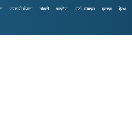
रल
सरकारी योजना
नौकरी
फाइनेंस
ऑटो-मोबाइल
क्राइम
हेल्थ