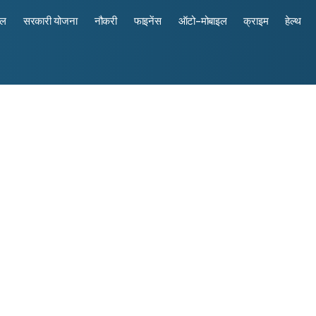
रल
सरकारी योजना
नौकरी
फाइनेंस
ऑटो-मोबाइल
क्राइम
हेल्थ