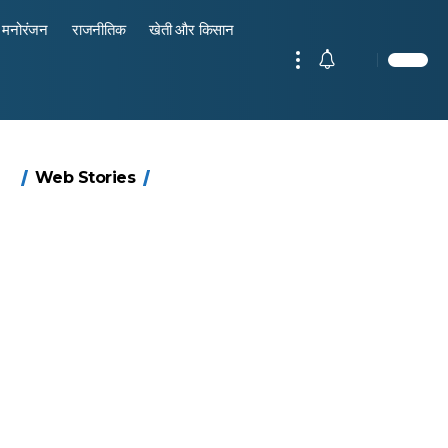
मनोरंजन
राजनीतिक
खेती और किसान
15 नवंबर से लागू होंगे
ऐसे बनाएं अपनी पसंद
मोटापे को कम करने
बदलते मौसम में नही
Web Stories
FASTag के ये नए
की UPI ID? जानें
के लिए खाएं ये बेहत्तर
होंगे बीमार, हल्दी के
नियम, डबल टोल से
यहां शानदार ट्रिक
चीजें
साथ ये 5 चीजें सेवन
बचने के लिए जानें ये
करें! रहेंगे स्वस्थ
6 आसान ट्रिक्स