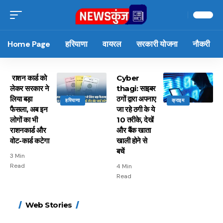
Home Page
हरियाणा
वायरल
सरकारी योजना
नौकरी
राशन कार्ड को
Cyber
लेकर सरकार ने
thagi: साइबर
लिया बड़ा
ठगों द्वारा अपनाए
हरियाणा
क्राइम
फैसला, अब इन
जा रहे ठगी के ये
लोगों का भी
10 तरीके, देखें
राशनकार्ड और
और बैंक खाता
वोट-कार्ड कटेगा
खाली होने से
बचें
3 Min
Read
4 Min
Read
15 नवंबर से लागू होंगे
ऐसे बनाएं अपनी पसंद की
मोटापे को कम करने के लिए
बदलते मौसम में नही होंगे
Web Stories
FASTag के ये नए नियम,
UPI ID? जानें यहां
खाएं ये बेहत्तर चीजें
बीमार, हल्दी के साथ ये 5