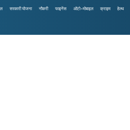
रल
सरकारी योजना
नौकरी
फाइनेंस
ऑटो-मोबाइल
क्राइम
हेल्थ