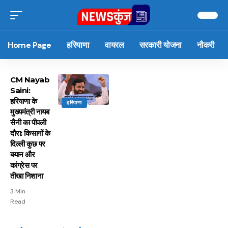
Home Page
हरियाणा
वायरल
सरकारी योजना
नौकरी
CM Nayab
Saini:
हरियाणा के
हरियाणा
मुख्यमंत्री नायब
सैनी का पीपली
दौरा: किसानों के
दिल्ली कुछ पर
बयान और
कांग्रेस पर
तीखा निशाना
3 Min
Read
15 नवंबर से लागू होंगे
ऐसे बनाएं अपनी पसंद की