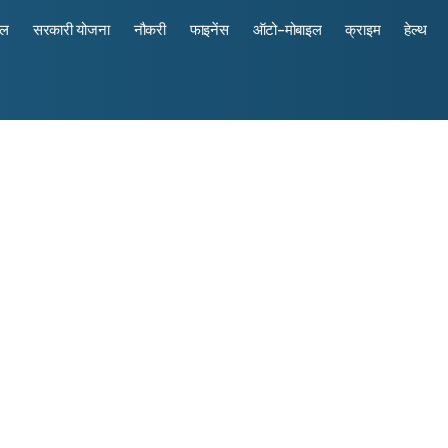
रल
सरकारी योजना
नौकरी
फाइनेंस
ऑटो-मोबाइल
क्राइम
हेल्थ