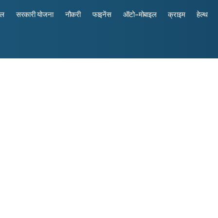
रल
सरकारी योजना
नौकरी
फाइनेंस
ऑटो-मोबाइल
क्राइम
हेल्थ