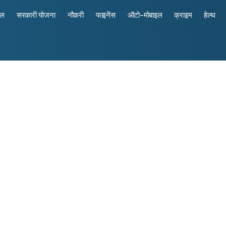
रल
सरकारी योजना
नौकरी
फाइनेंस
ऑटो-मोबाइल
क्राइम
हेल्थ