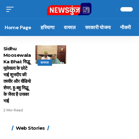
Home Page
हरियाणा
वायरल
सरकारी योजना
नौकरी
Sidhu
Moosewala
Ka Bhai: सिद्धू
वायरल
मूसेवाला के छोटे
भाई शुभदीप की
तस्वीर और वीडियो
शेयर, हु-बहु सिद्धू
के जैसा है उसका
भाई
2 Min Read
15 नवंबर से लागू होंगे
ऐसे बनाएं अपनी पसंद की
मोटापे को कम करने के लिए
बदलते मौसम में नही होंगे
Web Stories
FASTag के ये नए नियम,
UPI ID? जानें यहां
खाएं ये बेहत्तर चीजें
बीमार, हल्दी के साथ ये 5