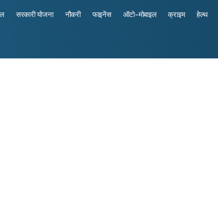
रल
सरकारी योजना
नौकरी
फाइनेंस
ऑटो-मोबाइल
क्राइम
हेल्थ