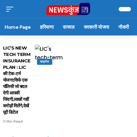
Home Page
हरियाणा
वायरल
सरकारी योजना
नौकरी
LIC’S NEW
TECH TERM
INSURANCE
फाइनेंस
PLAN : LIC
की टेक-टर्म
योजना:सिर्फ एक
पॉलिसी जो बदल
देगी आपकी
जिंदगी,लाखों नहीं
करोड़ों मिलेंगे,देखें
पूरी डिटेल
11 Min Read
15 नवंबर से लागू होंगे
ऐसे बनाएं अपनी पसंद की