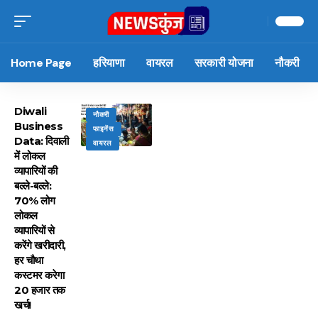
Home Page
हरियाणा
वायरल
सरकारी योजना
नौकरी
Diwali
नौकरी
Business
फाइनेंस
Data: दिवाली
वायरल
में लोकल
व्यापारियों की
बल्ले-बल्ले:
70% लोग
लोकल
व्यापारियों से
करेंगे खरीदारी,
हर चौथा
कस्टमर करेगा
20 हजार तक
खर्च!