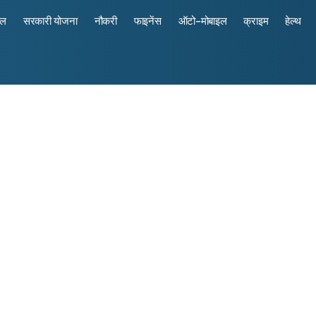
रल
सरकारी योजना
नौकरी
फाइनेंस
ऑटो-मोबाइल
क्राइम
हेल्थ