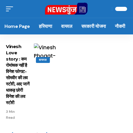
Home Page
हरियाणा
वायरल
सरकारी योजना
नौकरी
Vinesh
Love
story : कम
वायरल
रोमांचक नहीं है
विनेश फोगाट-
सोमवीर की लव
स्टोरी, आए जानें
धाकड़ छाेरी
विनेश की लव
स्टाेरी
3 Min
Read
15 नवंबर से लागू होंगे
ऐसे बनाएं अपनी पसंद की