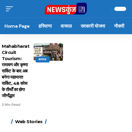
Home Page
हरियाणा
वायरल
सरकारी योजना
नौकरी
Mahabharat
Circuit
Tourism:
वायरल
रामायण और कृष्णा
सर्किट के बाद अब
बनेगा महाभारत
सर्किट, 48 कोस
के तीर्थों का होगा
जीर्णोद्धार
3 Min Read
15 नवंबर से लागू होंगे
ऐसे बनाएं अपनी पसंद की
मोटापे को कम करने के लिए
बदलते मौसम में नही होंगे
Web Stories
FASTag के ये नए नियम,
UPI ID? जानें यहां
खाएं ये बेहत्तर चीजें
बीमार, हल्दी के साथ ये 5