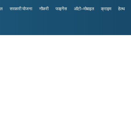
रल
सरकारी योजना
नौकरी
फाइनेंस
ऑटो-मोबाइल
क्राइम
हेल्थ