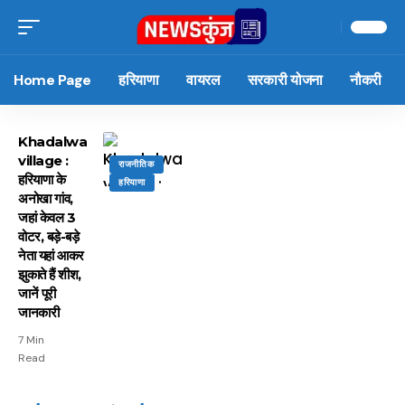
Home Page
हरियाणा
वायरल
सरकारी योजना
नौकरी
Khadalwa
village :
राजनीतिक
हरियाणा के
हरियाणा
अनोखा गांव,
जहां केवल 3
वोटर, बड़े-बड़े
नेता यहां आकर
झुकाते हैं शीश,
जानें पूरी
जानकारी
7 Min
Read
15 नवंबर से लागू होंगे
ऐसे बनाएं अपनी पसंद की