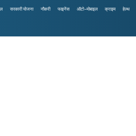
रल
सरकारी योजना
नौकरी
फाइनेंस
ऑटो-मोबाइल
क्राइम
हेल्थ