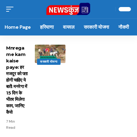
Home Page
हरियाणा
वायरल
सरकारी योजना
नौकरी
Mnrega
me kam
kaise
सरकारी योजना
paye: हर
मजदूर को पता
होनी चाहिए ये
बातें: मनरेगा में
15 दिन के
भीतर मिलेगा
काम, जानिए
कैसे
7 Min
Read