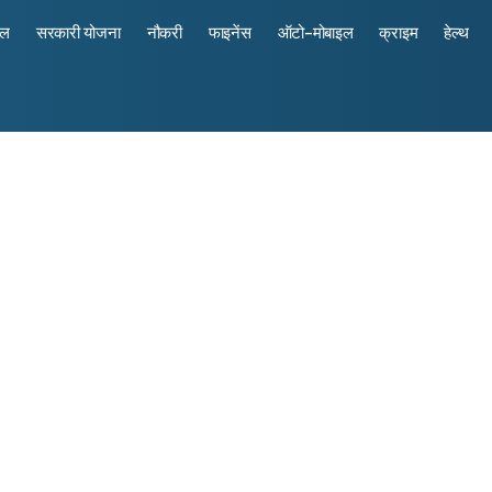
रल
सरकारी योजना
नौकरी
फाइनेंस
ऑटो-मोबाइल
क्राइम
हेल्थ