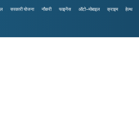
रल
सरकारी योजना
नौकरी
फाइनेंस
ऑटो-मोबाइल
क्राइम
हेल्थ